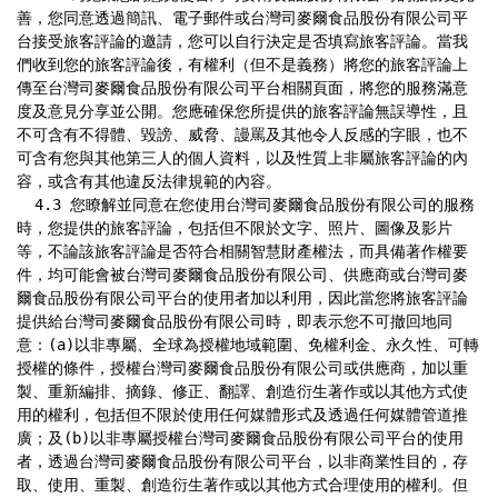
善，您同意透過簡訊、電子郵件或台灣司麥爾食品股份有限公司平
台接受旅客評論的邀請，您可以自行決定是否填寫旅客評論。當我
們收到您的旅客評論後，有權利（但不是義務）將您的旅客評論上
傳至台灣司麥爾食品股份有限公司平台相關頁面，將您的服務滿意
度及意見分享並公開。您應確保您所提供的旅客評論無誤導性，且
不可含有不得體、毀謗、威脅、謾罵及其他令人反感的字眼，也不
可含有您與其他第三人的個人資料，以及性質上非屬旅客評論的內
容，或含有其他違反法律規範的內容。

  4.3 您瞭解並同意在您使用台灣司麥爾食品股份有限公司的服務
時，您提供的旅客評論，包括但不限於文字、照片、圖像及影片
等，不論該旅客評論是否符合相關智慧財產權法，而具備著作權要
件，均可能會被台灣司麥爾食品股份有限公司、供應商或台灣司麥
爾食品股份有限公司平台的使用者加以利用，因此當您將旅客評論
提供給台灣司麥爾食品股份有限公司時，即表示您不可撤回地同
意：(a)以非專屬、全球為授權地域範圍、免權利金、永久性、可轉
授權的條件，授權台灣司麥爾食品股份有限公司或供應商，加以重
製、重新編排、摘錄、修正、翻譯、創造衍生著作或以其他方式使
用的權利，包括但不限於使用任何媒體形式及透過任何媒體管道推
廣；及(b)以非專屬授權台灣司麥爾食品股份有限公司平台的使用
者，透過台灣司麥爾食品股份有限公司平台，以非商業性目的，存
取、使用、重製、創造衍生著作或以其他方式合理使用的權利。但