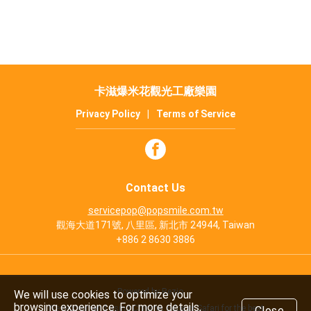
卡滋爆米花觀光工廠樂園
Privacy Policy
|
Terms of Service
Contact Us
servicepop@popsmile.com.tw
觀海大道171號, 八里區, 新北市 24944, Taiwan
+886 2 8630 3886
Powered by Rezio
We will use cookies to optimize your
browsing experience. For more details,
We recommend using Chrome, Edge or Safari for the best
Close