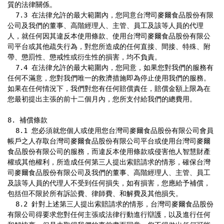
質的法律關係。

  7.3 在法律允許的最大範圍內，您同意台灣司麥爾食品股份有限
公司及我們的董事、高階經理人、主管、員工及該等人員的代理
人，就任何因其違反本使用條款、使用台灣司麥爾食品股份有限公
司平台或其他疏失行為，對您所造成的任何直接、間接、特殊、附
帶、懲罰性、懲戒性或衍生性的損害，均不負責。

  7.4 在法律允許的最大範圍內，您同意，如果您對我們的服務有
任何不滿意，您對我們唯一的救濟措施即為停止使用我們的服務。
如果在任何情況下，我們對您有任何賠償責任，賠償金額上限為在
您最初提出主張的前十二個月內，您所支付給我們的總費用。

8. 補償條款

  8.1 您必須就您個人或使用您台灣司麥爾食品股份有限公司會員
帳戶之人存取台灣司麥爾食品股份有限公司平台或使用台灣司麥爾
食品股份有限公司的服務，而違反本使用條款或侵害他人智慧財產
權或其他權利，所造成任何第三人提出索賠請求的情形，確保台灣
司麥爾食品股份有限公司及我們的董事、高階經理人、主管、員工
及該等人員的代理人不受到任何損失，如有損害，您應給予補償，
包括但不限於所有訴訟費、律師費、和解費及其他損失。

  8.2 針對上述第三人提出索賠請求的情形，台灣司麥爾食品股份
有限公司得要求您對任何主張或法律行動進行辯護，以及進行任何