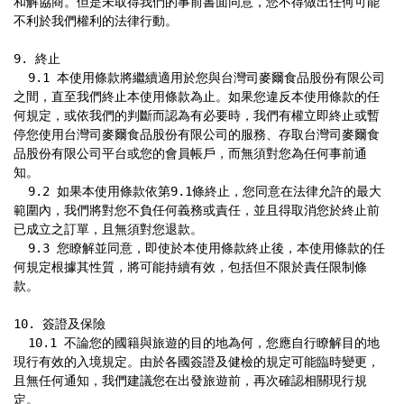
和解協商。但是未取得我們的事前書面同意，您不得做出任何可能
不利於我們權利的法律行動。

9. 終止

  9.1 本使用條款將繼續適用於您與台灣司麥爾食品股份有限公司
之間，直至我們終止本使用條款為止。如果您違反本使用條款的任
何規定，或依我們的判斷而認為有必要時，我們有權立即終止或暫
停您使用台灣司麥爾食品股份有限公司的服務、存取台灣司麥爾食
品股份有限公司平台或您的會員帳戶，而無須對您為任何事前通
知。

  9.2 如果本使用條款依第9.1條終止，您同意在法律允許的最大
範圍內，我們將對您不負任何義務或責任，並且得取消您於終止前
已成立之訂單，且無須對您退款。

  9.3 您瞭解並同意，即使於本使用條款終止後，本使用條款的任
何規定根據其性質，將可能持續有效，包括但不限於責任限制條
款。

10. 簽證及保險

  10.1 不論您的國籍與旅遊的目的地為何，您應自行瞭解目的地
現行有效的入境規定。由於各國簽證及健檢的規定可能臨時變更，
且無任何通知，我們建議您在出發旅遊前，再次確認相關現行規
定。
