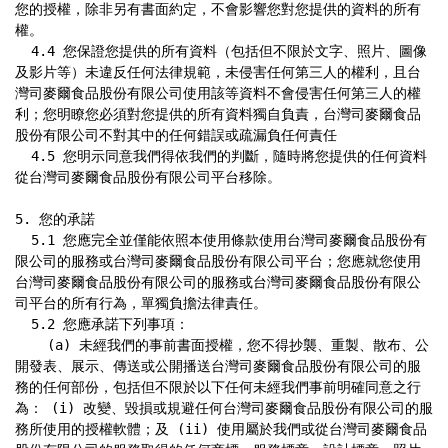
您的授權，除非另有書面約定，不會影響您對您提供的資料的所有
權。

  4.4 您保證您提供的所有資料（包括但不限於文字、照片、圖像
及影片等）未違反任何法律規範，未侵害任何第三人的權利，且台
灣司麥爾食品股份有限公司使用該等資料不會侵害任何第三人的權
利；您明瞭您必須對您提供的所有資料獨自負責，台灣司麥爾食品
股份有限公司不對其中的任何錯誤或疏漏負任何責任

  4.5 您明示同意我們得依我們的判斷，隨時將您提供的任何資料
從台灣司麥爾食品股份有限公司平台移除。

5. 您的承諾

  5.1 您應完全並僅能依照本使用條款使用台灣司麥爾食品股份有
限公司的服務或台灣司麥爾食品股份有限公司平台；您應就您使用
台灣司麥爾食品股份有限公司的服務或台灣司麥爾食品股份有限公
司平台的所有行為，單獨負擔法律責任。

  5.2 您應承諾下列事項：

    (a) 未經我們的事前書面授權，您不得抄襲、重製、散布、公
開發表、展示、傳送或公開播送台灣司麥爾食品股份有限公司的服
務的任何部份，包括但不限於以下任何未經我們事前明確同意之行
為： (i) 改變、毀損或規避任何台灣司麥爾食品股份有限公司的服
務所使用的授權軟體；及 (ii) 使用屬於我們或從台灣司麥爾食品