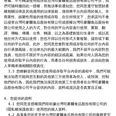
專屬、不可轉讓使用或存取台灣司麥爾食品股份有限公司平台，我
們可隨時撤回此一授權，而無須事前通知您。您同意遵守智慧財產
權相關法律及其他適用的法律規範，僅得將平台內容用於個人、非
商業性、娛樂性用途的使用或存取，在任何情況下，您承諾均不會
以侵害台灣司麥爾食品股份有限公司或授權台灣司麥爾食品股份有
限公司使用之人的方式，對任何的平台內容進行使用、重製、翻
譯、傳輸、傳播、出售、轉讓、以之為基礎創造衍生著作，或以其
他任何方式加以使用，您也不得以任何形式大量複製、儲存或下載
任何的平台內容。此外，您同意您會對使用或存取任何的平台內容
自行承擔風險，在法律允許的最大範圍內，我們不就平台內容對您
負責，包括但不限於平台內容的錯誤或疏漏。如果任何人因為您的
使用或存取平台內容的行為，而產生任何損害或損失，必須由您個
人單獨承擔相關賠償責任。

  3.3 您瞭解並同意在您使用或存取平台內容的過程中，我們可能
無法知悉可能與您互動的其他第三方使用者為何人，或預測、控制
他們的行為，因此我們無法保證其他第三方使用者在台灣司麥爾食
品股份有限公司平台提供的內容、資料或資訊是否真實且正確。

4. 您提供的資料

  4.1 您同意並授權我們得依據台灣司麥爾食品股份有限公司的
《隱私權保護政策》使用您的個人資料。

  4.2 為蒐集您的意見使台灣司麥爾食品股份有限公司的服務更完