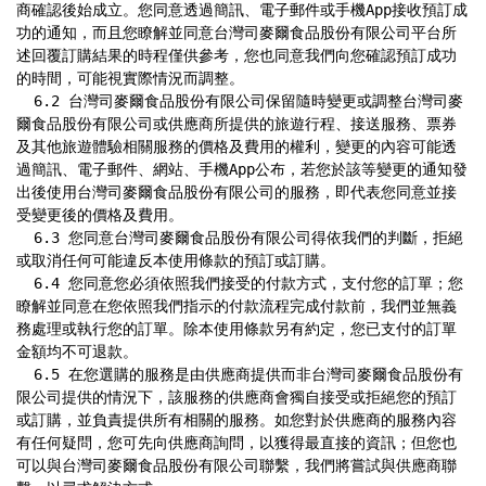
商確認後始成立。您同意透過簡訊、電子郵件或手機App接收預訂成
功的通知，而且您瞭解並同意台灣司麥爾食品股份有限公司平台所
述回覆訂購結果的時程僅供參考，您也同意我們向您確認預訂成功
的時間，可能視實際情況而調整。

  6.2 台灣司麥爾食品股份有限公司保留隨時變更或調整台灣司麥
爾食品股份有限公司或供應商所提供的旅遊行程、接送服務、票券
及其他旅遊體驗相關服務的價格及費用的權利，變更的內容可能透
過簡訊、電子郵件、網站、手機App公布，若您於該等變更的通知發
出後使用台灣司麥爾食品股份有限公司的服務，即代表您同意並接
受變更後的價格及費用。

  6.3 您同意台灣司麥爾食品股份有限公司得依我們的判斷，拒絕
或取消任何可能違反本使用條款的預訂或訂購。

  6.4 您同意您必須依照我們接受的付款方式，支付您的訂單；您
瞭解並同意在您依照我們指示的付款流程完成付款前，我們並無義
務處理或執行您的訂單。除本使用條款另有約定，您已支付的訂單
金額均不可退款。

  6.5 在您選購的服務是由供應商提供而非台灣司麥爾食品股份有
限公司提供的情況下，該服務的供應商會獨自接受或拒絕您的預訂
或訂購，並負責提供所有相關的服務。如您對於供應商的服務內容
有任何疑問，您可先向供應商詢問，以獲得最直接的資訊；但您也
可以與台灣司麥爾食品股份有限公司聯繫，我們將嘗試與供應商聯