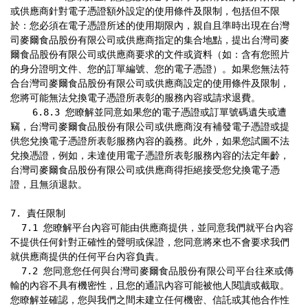
或供應商針對電子憑證額外設定的使用條件及限制，包括但不限
於：您必須在電子憑證所述的使用期限內，親自且準時出現在台灣
司麥爾食品股份有限公司或供應商指定的集合地點，提出台灣司麥
爾食品股份有限公司或供應商要求的文件或資料（如：含有您照片
的身分證明文件、您的訂單編號、您的電子憑證）。如果您無法符
合台灣司麥爾食品股份有限公司或供應商設定的使用條件及限制，
您將可能無法兌換電子憑證所表彰的服務內容或請求退費。

    6.8.3 您瞭解並同意如果您的電子憑證或訂單號碼遺失或遭
竊，台灣司麥爾食品股份有限公司或供應商沒有補發電子憑證或提
供您兌換電子憑證所表彰服務內容的義務。此外，如果您試圖不法
兌換憑證，例如，未達使用電子憑證所表彰服務內容的法定年齡，
台灣司麥爾食品股份有限公司或供應商得拒絕接受您兌換電子憑
證，且無須退款。

7. 責任限制

  7.1 您瞭解平台內容可能由供應商提供，並同意我們就平台內容
不提供任何針對正確性的聲明或保證，您同意將來也不會要求我們
就供應商提供的任何平台內容負責。

  7.2 您同意您任何與台灣司麥爾食品股份有限公司平台往來或傳
輸的內容不具有機密性，且您的通訊內容可能被他人閱讀或截取。
您瞭解並確認，您與我們之間未建立任何機密、信託或其他合作性