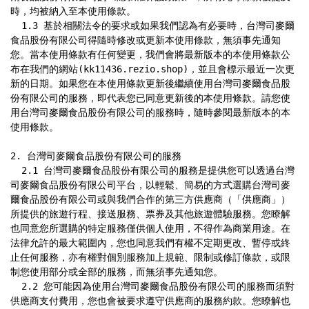
時，均被納入至本使用條款。

  1.3 基於相關法令的要求或如果我們認為有必要時，台灣司麥爾
食品股份有限公司得隨時修改或更新本使用條款，無須事先通知
您。當本使用條款有任何變更，我們會將最新版本的本使用條款公
布在我們的網站(kk11436.rezio.shop)，並且會標示最近一次更
新的日期。如果您在本使用條款更新後繼續使用台灣司麥爾食品股
份有限公司的服務，即代表您已同意更新後的本使用條款。請您使
用台灣司麥爾食品股份有限公司的服務時，隨時參閱最新版本的本
使用條款。

2. 台灣司麥爾食品股份有限公司的服務

  2.1 台灣司麥爾食品股份有限公司的服務是提供您可以透過台灣
司麥爾食品股份有限公司平台，以輕鬆、簡易的方式選購台灣司麥
爾食品股份有限公司或與我們合作的第三方供應商（「供應商」）
所提供的旅遊行程、接送服務、票券及其他旅遊體驗服務。您瞭解
也同意您所選購的特定服務僅供個人使用，不得作為商業用途。在
法律允許的最大範圍內，您也同意我們有權不定期更改、暫停或終
止任何服務，亦有權對個別服務加上規範、限制或修訂條款，或限
制您使用部分或全部的服務，而無須事先通知您。

  2.2 您可能因為使用台灣司麥爾食品股份有限公司的服務而須對
供應商支付費用，您也會被要求遵守供應商的服務約款。您瞭解也