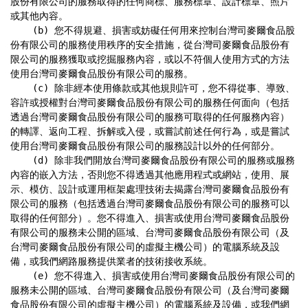
股份有限公司的服務取得的任何商標、服務標章、設計標章、照片
或其他內容。

    (b) 您不得規避、損害或妨礙任何用來控制台灣司麥爾食品股
份有限公司的服務使用秩序的安全措施，從台灣司麥爾食品股份有
限公司的服務獲取或挖掘服務內容，或以不符個人使用方式的方法
使用台灣司麥爾食品股份有限公司的服務。

    (c) 除非經本使用條款或其他規則許可，您不得從事、導致、
容許或授權對台灣司麥爾食品股份有限公司的服務任何面向（包括
透過台灣司麥爾食品股份有限公司的服務可取得的任何服務內容）
的轉譯、返向工程、拆解或入侵，或嘗試前述任何行為，或是嘗試
使用台灣司麥爾食品股份有限公司的服務設計以外的任何部分。

    (d) 除非我們開放台灣司麥爾食品股份有限公司的服務或服務
內容的嵌入方法，否則您不得透過其他應用程式或網站，使用、展
示、模仿、設計或運用框架處理技術去揭露台灣司麥爾食品股份有
限公司的服務（包括透過台灣司麥爾食品股份有限公司的服務可以
取得的任何部分）。您不得進入、損害或使用台灣司麥爾食品股份
有限公司的服務未公開的區域、台灣司麥爾食品股份有限公司（及
台灣司麥爾食品股份有限公司的虛擬主機公司）的電腦系統及設
備，或我們網路服務提供業者的技術接收系統。

    (e) 您不得進入、損害或使用台灣司麥爾食品股份有限公司的
服務未公開的區域、台灣司麥爾食品股份有限公司（及台灣司麥爾
食品股份有限公司的虛擬主機公司）的電腦系統及設備，或我們網