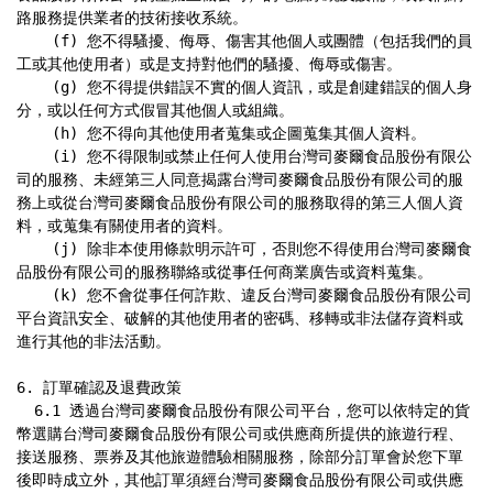
路服務提供業者的技術接收系統。

    (f) 您不得騷擾、侮辱、傷害其他個人或團體（包括我們的員
工或其他使用者）或是支持對他們的騷擾、侮辱或傷害。

    (g) 您不得提供錯誤不實的個人資訊，或是創建錯誤的個人身
分，或以任何方式假冒其他個人或組織。

    (h) 您不得向其他使用者蒐集或企圖蒐集其個人資料。

    (i) 您不得限制或禁止任何人使用台灣司麥爾食品股份有限公
司的服務、未經第三人同意揭露台灣司麥爾食品股份有限公司的服
務上或從台灣司麥爾食品股份有限公司的服務取得的第三人個人資
料，或蒐集有關使用者的資料。

    (j) 除非本使用條款明示許可，否則您不得使用台灣司麥爾食
品股份有限公司的服務聯絡或從事任何商業廣告或資料蒐集。

    (k) 您不會從事任何詐欺、違反台灣司麥爾食品股份有限公司
平台資訊安全、破解的其他使用者的密碼、移轉或非法儲存資料或
進行其他的非法活動。

6. 訂單確認及退費政策

  6.1 透過台灣司麥爾食品股份有限公司平台，您可以依特定的貨
幣選購台灣司麥爾食品股份有限公司或供應商所提供的旅遊行程、
接送服務、票券及其他旅遊體驗相關服務，除部分訂單會於您下單
後即時成立外，其他訂單須經台灣司麥爾食品股份有限公司或供應