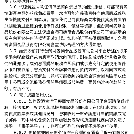
繫，以尋求解決方式。

  6.6 您瞭解並同意任何供應商向您提供的個別服務，可能視實際
情形產生額外的稅負或費用，您也可能有義務直接向供應商或稅務
主管機關支付相關款項。儘管我們已向供應商要求提供其所提供的
服務最新且正確的使用條件及限制、價格等資訊，但台灣司麥爾食
品股份有限公司無法保證台灣司麥爾食品股份有限公司平台顯示的
所有內容於任何時候皆正確無誤。如您的訂單被供應商取消，台灣
司麥爾食品股份有限公司會盡快以合理的方法通知您。

  6.7 如您依預訂時台灣司麥爾食品股份有限公司平台所述的取消
期限內聯絡我們或供應商取消您的預訂，則在您成功取消且收到我
們的通知後，或如您選購的服務依照我們或供應商訂定的使用條件
及限制被取消，您所支付的金額將依您付款的方式，以相同方式退
款給您。您充分瞭解並同意您可能收到的退款金額會因為匯率或信
用卡公司或金流服務公司的手續費或服務費，而與您當初付款的金
額，有所不同。

  6.8 電子憑證使用方法

    6.8.1 如您透過台灣司麥爾食品股份有限公司平台選購旅遊行
程、接送服務、票券及其他旅遊體驗相關服務，在預訂成功後，除
提供實體票券或其他情況外，您將收到一封確認您訂單的簡訊或電
子郵件，其中將包含您的訂單編號及表彰您所選購服務內容的電子
憑證（「電子憑證」），您可自行列印您的電子憑證進行使用。

    6.8.2 您瞭解並同意您必須遵守台灣司麥爾食品股份有限公司